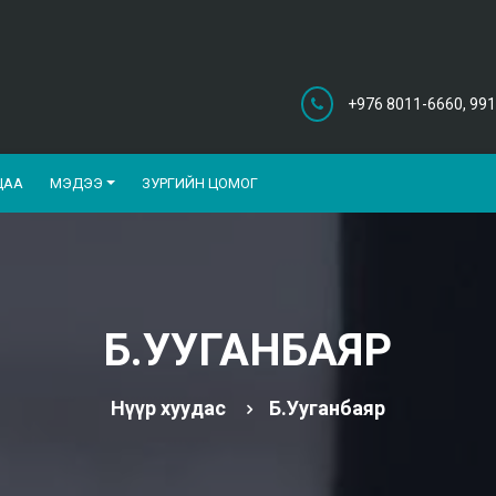
+976 8011-6660, 991
ЦАА
МЭДЭЭ
ЗУРГИЙН ЦОМОГ
Б.УУГАНБАЯР
Нүүр хуудас
Б.Ууганбаяр