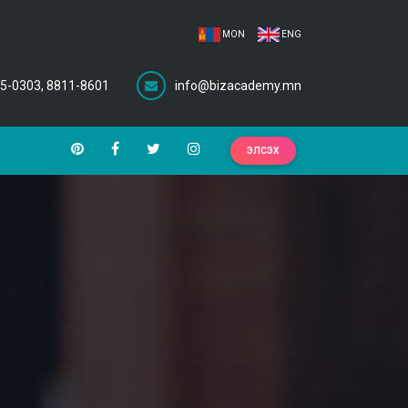
MON
ENG
5-0303, 8811-8601
info@bizacademy.mn
ЭЛСЭХ