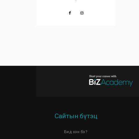
Сайтын бүтэц
Бид хэн бэ?