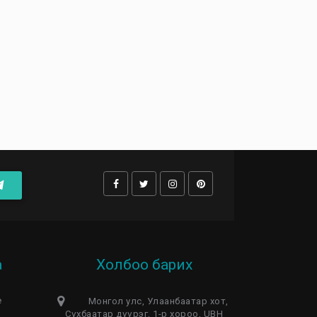
а
Холбоо барих
e
Монгол улс, Улаанбаатар хот,
Сүхбаатар дүүрэг, 1-р хороо, UBH