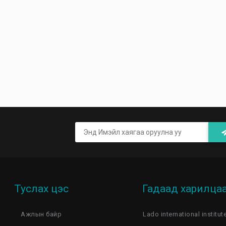
Туслах цэс
Гадаад харилца
Ажлын байр
Lado international institut