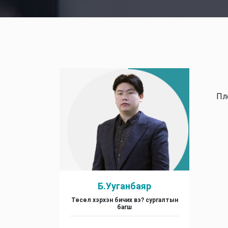
Пл
Б.Ууганбаяр
Төсөл хэрхэн бичих вэ? сургалтын
багш
.