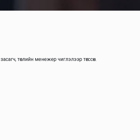
агч, төслийн менежер чиглэлээр төгссөн.