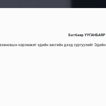
Батбаяр УУГАНБАЯР
ехановын нэрэмжит эдийн засгийн дээд сургуулийг Эдийн зас