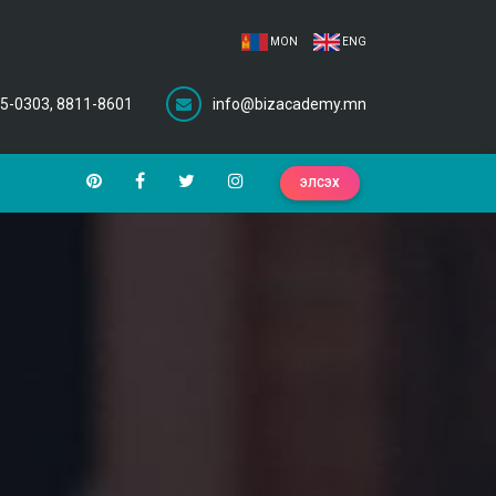
MON
ENG
5-0303, 8811-8601
info@bizacademy.mn
ЭЛСЭХ