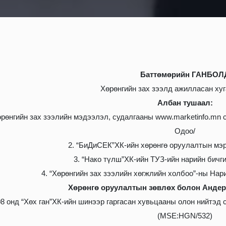
Баттөмөрийн ГАНБОЛ
Хөрөнгийн зах зээлд ажилласан ху
Албан тушаал:
өрөнгийн зах зээлийн мэдээлэл, судалгааны www.marketinfo.mn с
Одоо/
2. “БиДиСЕК”ХК-ийн хөрөнгө оруулалтын мэр
3. “Нако түлш”ХК-ийн ТУЗ-ийн нарийн бичги
4. “Хөрөнгийн зах зээлийн хөгжлийн холбоо”-ны Нари
Хөрөнгө оруулалтын зөвлөх болон Андер
08 онд “Хөх ган”ХК-ийн шинээр гаргасан хувьцааны олон нийтэд
(MSE:HGN/532)