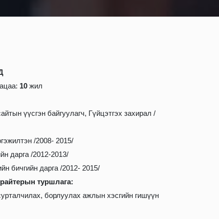
Д
гацаа:
10
жил
айтын үүсгэн байгуулагч, Гүйцэтгэх захирал /
гэжилтэн /2008- 2015/
йн дарга /2012-2013/
йн бичгийн дарга /2012- 2015/
райтерын туршлага:
 сурталчилах, борлуулах ажлын хэсгийн гишүүн