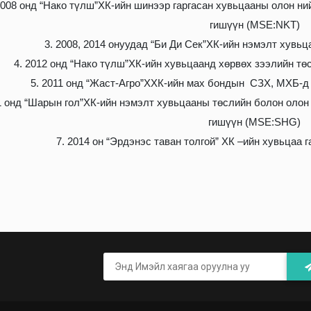
2008 онд “Нако түлш”ХК-ийн шинээр гаргасан хувьцааны олон н
гишүүн (MSE:NKT)
3. 2008, 2014 онуудад “Би Ди Сек”ХК-ийн нэмэлт хувьц
4. 2012 онд “Нако түлш”ХК-ийн хувьцаанд хөрвөх зээлийн тө
5. 2011 онд “Жаст-Агро”ХХК-ийн мах бондын СЗХ, МХБ-д 
1 онд “Шарын гол”ХК-ийн нэмэлт хувьцааны төслийн болон олон
гишүүн (MSE:SHG)
7. 2014 он “Эрдэнэс таван толгой” ХК –ийн хувьцаа 