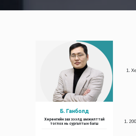
1. Х
Б. Ганболд
Хөрөнгийн зах зээлд амжилттай
1. 20
тоглох нь сургалтын багш
.