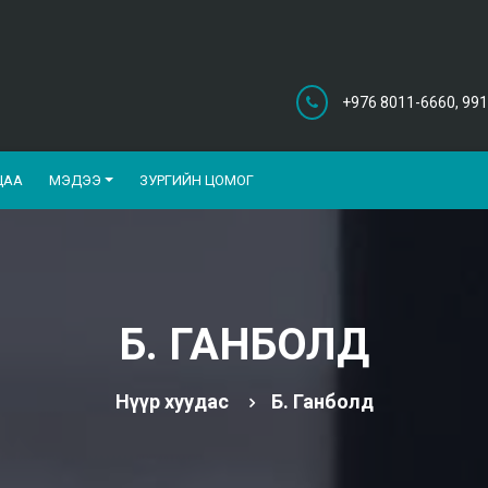
+976 8011-6660, 991
ЦАА
МЭДЭЭ
ЗУРГИЙН ЦОМОГ
Б. ГАНБОЛД
Нүүр хуудас
Б. Ганболд