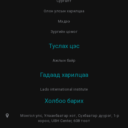
Сургалт
Олон улсын харилцаа
Мэдээ
Зургийн цомог
Туслах цэс
Ажлын байр
Гадаад харилцаа
Lado international institute
Холбоо барих
Монгол улс, Улаанбаатар хот, Сүхбаатар дүүрэг, 1-р
хороо, UBH Center, 608 тоот