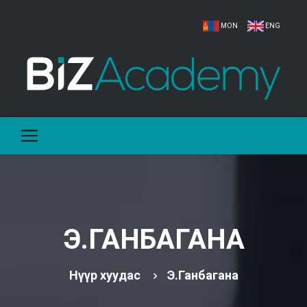
MON
ENG
Э.ГАНБАГАНА
Нүүр хуудас
Э.Ганбагана