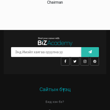
Chairman
Сайтын бүтэц
Бид хэн бэ?